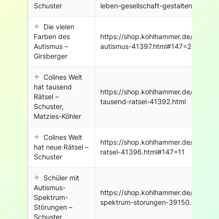
Schuster
leben-gesellschaft-gestalten-2/
Die vielen
Farben des
https://shop.kohlhammer.de/die-viel
Autismus –
autismus-41397.html#147=23
Girsberger
Colines Welt
hat tausend
https://shop.kohlhammer.de/colines-
Rätsel –
tausend-ratsel-41392.html
Schuster,
Matzies-Köhler
Colines Welt
https://shop.kohlhammer.de/colines-
hat neue Rätsel –
ratsel-41396.html#147=11
Schuster
Schüler mit
Autismus-
https://shop.kohlhammer.de/schuler-
Spektrum-
spektrum-storungen-39150.html#14
Störungen –
Schuster