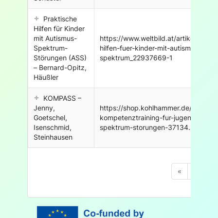
Praktische
Hilfen für Kinder
mit Autismus-
https://www.weltbild.at/artikel/buch/
Spektrum-
hilfen-fuer-kinder-mit-autismus-
Störungen (ASS)
spektrum_22937669-1
– Bernard-Opitz,
Häußler
KOMPASS –
Jenny,
https://shop.kohlhammer.de/kompas
Goetschel,
kompetenztraining-fur-jugendliche-m
Isenschmid,
spektrum-storungen-37134.html#14
Steinhausen
«
‹
...