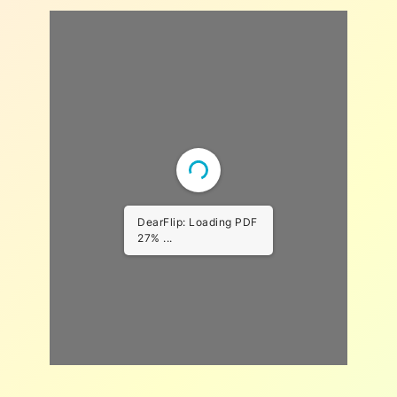
THUMBNAILS
1
1/17